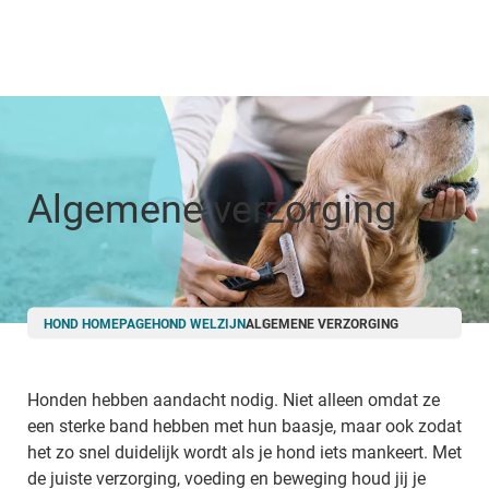
Skip
to
main
content
Algemene verzorging
Breadcrumb
HOND HOMEPAGE
HOND WELZIJN
ALGEMENE VERZORGING
Honden hebben aandacht nodig. Niet alleen omdat ze
een sterke band hebben met hun baasje, maar ook zodat
het zo snel duidelijk wordt als je hond iets mankeert. Met
de juiste verzorging, voeding en beweging houd jij je