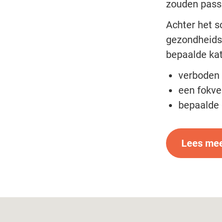
zouden pas
Achter het s
gezondheidsp
bepaalde kat
verboden 
een fokve
bepaalde
Lees mee