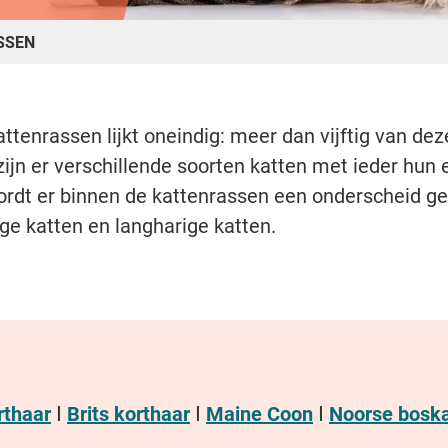
SSEN
attenrassen lijkt oneindig: meer dan vijftig van de
ijn er verschillende soorten katten met ieder hun e
dt er binnen de kattenrassen een onderscheid ge
ige katten en langharige katten.
rthaar
ꓲ
Brits korthaar
ꓲ
Maine Coon
ꓲ
Noorse bosk