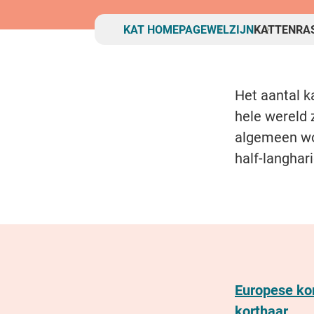
Breadcrumb
KAT HOMEPAGE
WELZIJN
KATTENRA
Het aantal k
hele wereld z
algemeen wor
half-langhar
Europese ko
korthaar