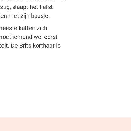
tig, slaapt het liefst
len met zijn baasje.
meeste katten zich
 moet iemand wel eerst
lt. De Brits korthaar is