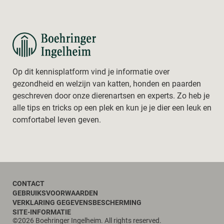
Op dit kennisplatform vind je informatie over
gezondheid en welzijn van katten, honden en paarden
geschreven door onze dierenartsen en experts. Zo heb je
alle tips en tricks op een plek en kun je je dier een leuk en
comfortabel leven geven.
Footer
CONTACT
GEBRUIKSVOORWAARDEN
VERKLARING GEGEVENSBESCHERMING
SITE-INFORMATIE
©2026 Boehringer Ingelheim. All rights reserved.