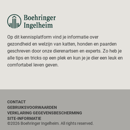
Op dit kennisplatform vind je informatie over
gezondheid en welzijn van katten, honden en paarden
geschreven door onze dierenartsen en experts. Zo heb je
alle tips en tricks op een plek en kun je je dier een leuk en
comfortabel leven geven.
Footer
CONTACT
GEBRUIKSVOORWAARDEN
VERKLARING GEGEVENSBESCHERMING
SITE-INFORMATIE
©2026 Boehringer Ingelheim. All rights reserved.