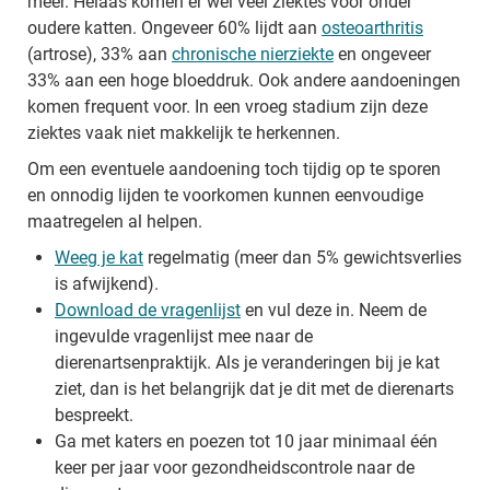
meer. Helaas komen er wel veel ziektes voor onder
oudere katten. Ongeveer 60% lijdt aan
osteoarthritis
(
artrose), 33% aan
chronische nierziekte
en ongeveer
33% aan een hoge bloeddruk. Ook andere aandoeningen
komen frequent voor. In een vroeg stadium zijn deze
ziektes vaak niet makkelijk te herkennen.
Om een eventuele aandoening toch tijdig op te sporen
en onnodig lijden te voorkomen kunnen eenvoudige
maatregelen al helpen.
Weeg je kat
regelmatig (meer dan 5% gewichtsverlies
is afwijkend).
Download de vragenlijst
en vul deze in. Neem de
ingevulde vragenlijst mee naar de
dierenartsenpraktijk. Als je veranderingen bij je kat
ziet, dan is het belangrijk dat je dit met de dierenarts
bespreekt.
Ga met katers en poezen tot 10 jaar minimaal één
keer per jaar voor gezondheidscontrole naar de