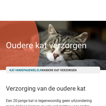
Skip
to
main
content
Oudere kat verzorgen
Breadcrumb
KAT HOMEPAGE
WELZIJN
OUDERE KAT VERZORGEN
Verzorging van de oudere kat
Een 20-jarige kat is tegenwoordig geen uitzondering