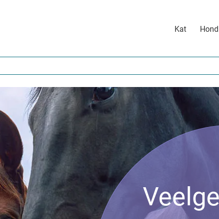
Main
Kat
Hond
navigation
Veelge