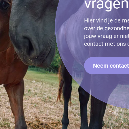
vragen
Hier vind je de m
over de gezondhe
jouw vraag er ni
contact met ons 
Neem contact