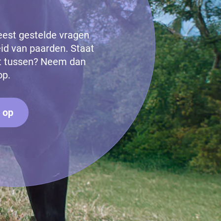
eest gestelde vragen
id van paarden. Staat
et tussen? Neem dan
op.
 op