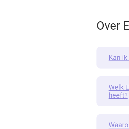
Over 
Kan ik
Welk E
heeft?
Waarom