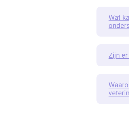
Wat k
onders
Zijn e
Waarom
veteri