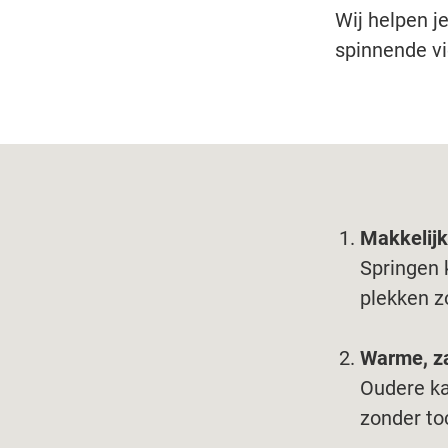
Wij helpen j
spinnende vi
Makkelijk
Springen k
plekken z
Warme, za
Oudere ka
zonder to