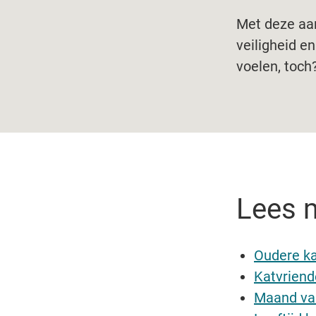
Met deze aan
veiligheid e
voelen, toch
Lees 
Oudere ka
Katvriende
Maand va