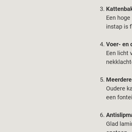
Kattenbak
Een hoge 
instap is 
Voer- en 
Een licht
nekklacht
Meerdere
Oudere ka
een fonte
Antislipm
Glad lamin