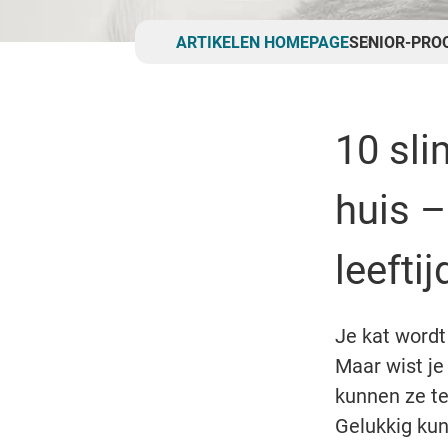
Breadcrumb
ARTIKELEN HOMEPAGE
SENIOR-PRO
10 sl
huis –
leeftij
Je kat wordt
Maar wist je
kunnen ze te
Gelukkig kun